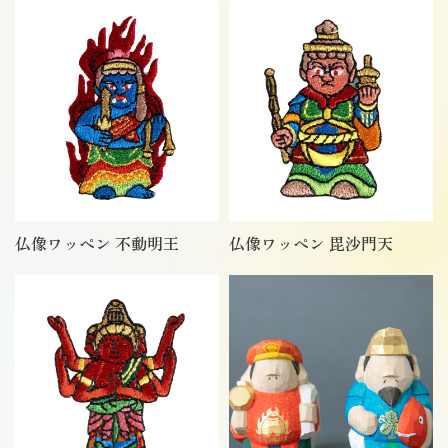
仏像ワッペン 不動明王
仏像ワッペン 毘沙門天