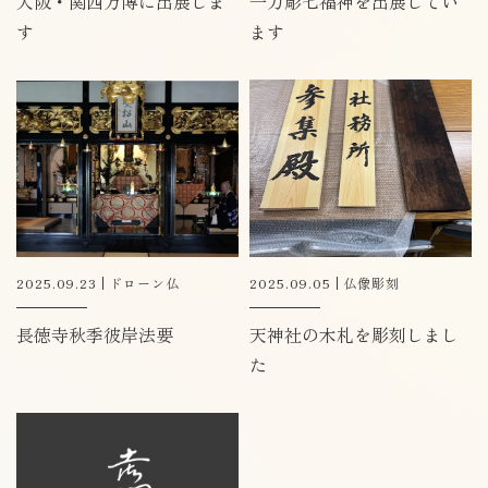
大阪・関西万博に出展しま
一刀彫七福神を出展してい
す
ます
2025.09.23
ドローン仏
2025.09.05
仏像彫刻
長徳寺秋季彼岸法要
天神社の木札を彫刻しまし
た